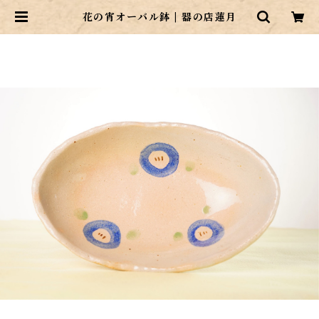
花の宵オーバル鉢 | 器の店蓮月