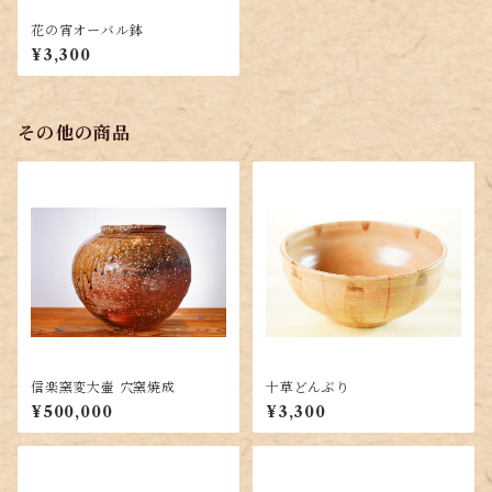
花の宵オーバル鉢
¥3,300
その他の商品
信楽窯変大壷 穴窯焼成
十草どんぶり
¥500,000
¥3,300