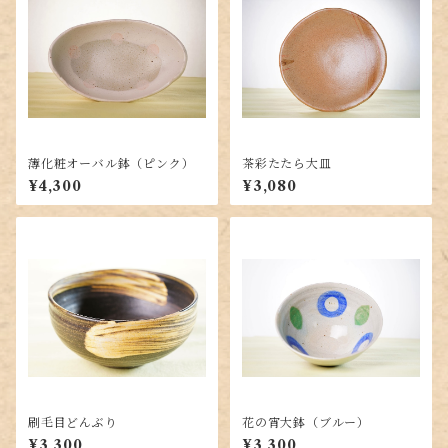
薄化粧オーバル鉢（ピンク）
茶彩たたら大皿
¥4,300
¥3,080
刷毛目どんぶり
花の宵大鉢（ブルー）
¥3,300
¥3,300