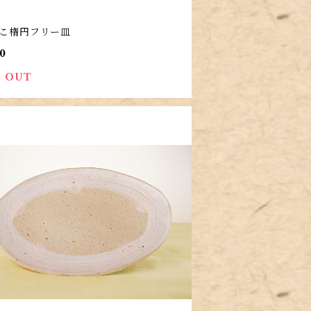
こ楕円フリー皿
0
 OUT