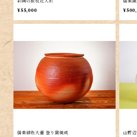
彩陶の旅枕花入れ
信楽窯
¥55,000
¥500
信楽緋色大壷 登り窯焼成
山野辺