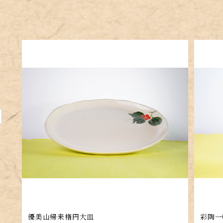
優美山帰来楕円大皿
彩陶一