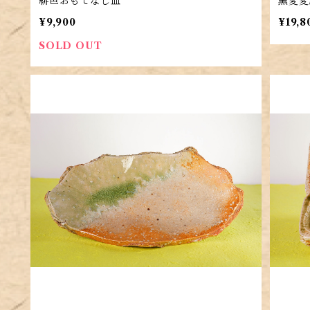
緋色おもてなし皿
窯変変
¥9,900
¥19,8
SOLD OUT