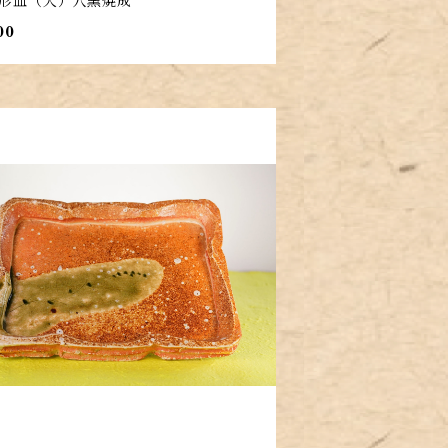
形皿（大）穴窯焼成
00