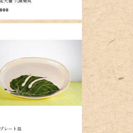
変大壷 穴窯焼成
,000
プレート皿