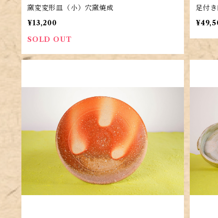
窯変変形皿（小）穴窯焼成
足付き
¥13,200
¥49,5
SOLD OUT