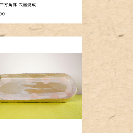
四方角鉢 穴窯焼成
00