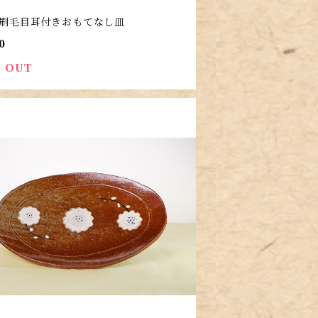
刷毛目耳付きおもてなし皿
0
 OUT